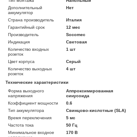
Тип монтажа
Напольный
Дополнительный
Нет
аккумулятор
Страна производитель
Италия
Гарантийный срок
12 мес
Производитель
Socomec
Индикация
Световая
Количество входных
1 шт
розеток
Цвет корпуса
Серый
Количество выходных
4 шт
розеток
Технические характеристики
Форма выходного
Аппроксимированная
напряжения
синусоида
Коэффициент мощности
0.6
Тип аккумулятора
Свинцово-кислотные (SLA)
Время переключения
5 мс
Частота тока
50 Гц
Минимальное входное
170 В