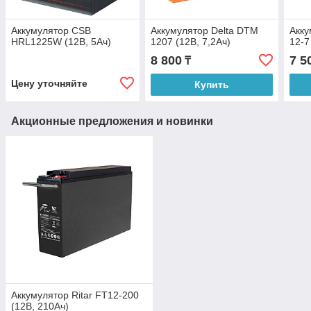
Аккумулятор CSB
Аккумулятор Delta DTM
Акку
HRL1225W (12В, 5Ач)
1207 (12В, 7,2Ач)
12-7
8 800
7 5
₸
Цену уточняйте
Купить
Акционные предложения и новинки
Аккумулятор Ritar FT12-200
(12В, 210Ач)