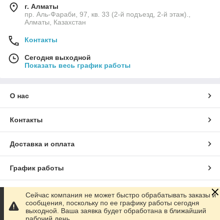
г. Алматы
пр. Аль-Фараби, 97, кв. 33 (2-й подъезд, 2-й этаж).,
Алматы, Казахстан
Контакты
Сегодня выходной
Показать весь график работы
О нас
Контакты
Доставка и оплата
График работы
Полная версия сайта
Сейчас компания не может быстро обрабатывать заказы и
сообщения, поскольку по ее графику работы сегодня
выходной. Ваша заявка будет обработана в ближайший
Сайт создан на маркетплейсе
Satu.kz
рабочий день.