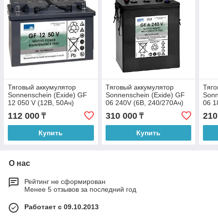
Тяговый аккумулятор
Тяговый аккумулятор
Тяго
Sonnenschein (Exide) GF
Sonnenschein (Exide) GF
Sonn
12 050 V (12В, 50Ач)
06 240V (6В, 240/270Ач)
06 1
112 000
310 000
210
₸
₸
Купить
Купить
О нас
Рейтинг не сформирован
Менее 5 отзывов за последний год
Работает с 09.10.2013