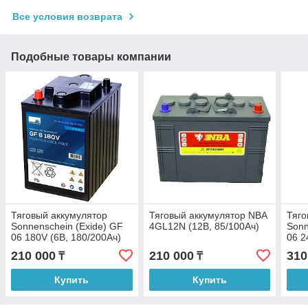
Все условия возврата
Подобные товары компании
Тяговый аккумулятор
Тяговый аккумулятор NBA
Тяго
Sonnenschein (Exide) GF
4GL12N (12В, 85/100Ач)
Sonn
06 180V (6В, 180/200Ач)
06 2
210 000
210 000
310
₸
₸
Купить
Купить