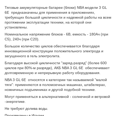
Тяговые аккумуляторные батареи (блоки) NBA модели 3 GL
6E предназначены для применения в приложениях,
требующих большой цикличности и надежной работы на всем
протяжении эксплуатации техники, на которой они
установлены.
Номинальное напряжение блоков - 6В, емкость - 180Ач (при
С5), 240ч (при С20).
Большое количество циклов обеспечивается благодаря
инновационной конструкции положительного электрода и
загущенного в гель электролита.
Благодаря высокой цикличности "заряд-разряд" (более 600
циклов при 80%-м разряде), АКБ NBA 3 GL 6E обеспечивают
долговременную и непрерывную работу оборудования.
NBA 3 GL 6E относятся к категории так называемой "малой
тяги": применяются в поломоечных машинах, штабелерах,
ножничных подъемниках и другой подобной технике.
Могут применяться в альтернативной - солнечной и ветровой
-энергетике.
Не требуют долива воды.
Произведены в Италии.