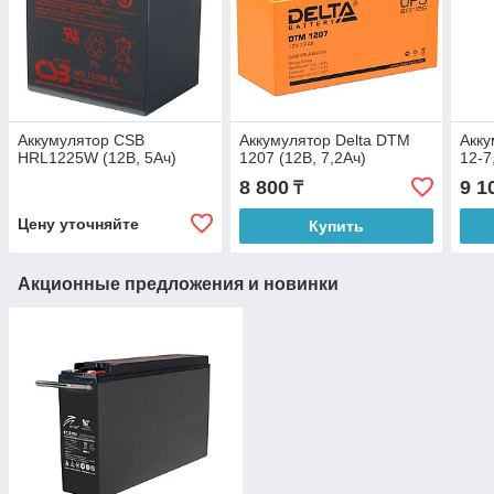
Аккумулятор CSB
Аккумулятор Delta DTM
Акку
HRL1225W (12В, 5Ач)
1207 (12В, 7,2Ач)
12-7
8 800
9 1
₸
Цену уточняйте
Купить
Акционные предложения и новинки