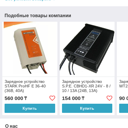
Подобные товары компании
Зарядное устройство
Зарядное устройство
Заря
STARK ProHF E 36-40
S.P.E. CBHD1-XR 24V - 8 /
WT24
(36В, 40А)
10 / 13A (24В, 13А)
560 000
154 000
90 
₸
₸
Купить
Купить
О нас