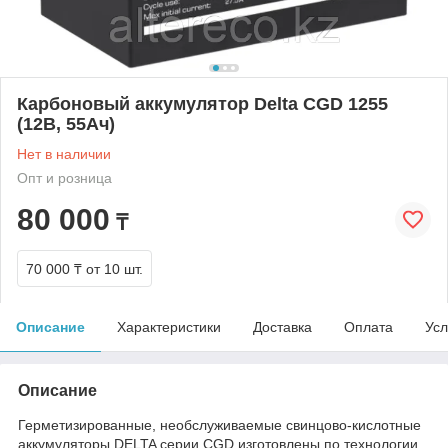
Карбоновый аккумулятор Delta CGD 1255
(12В, 55Ач)
Нет в наличии
Опт и розница
80 000
₸
70 000 ₸
от 10 шт.
Описание
Характеристики
Доставка
Оплата
Усл
Описание
Герметизированные, необслуживаемые свинцово-кислотные
аккумуляторы DELTA серии CGD изготовлены по технологии