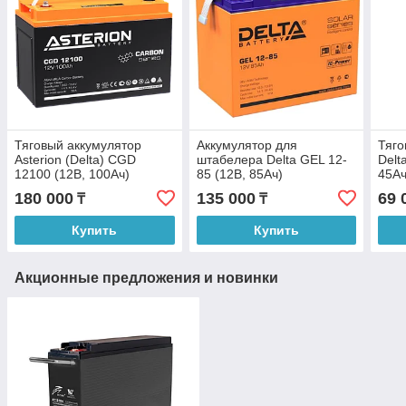
Тяговый аккумулятор
Аккумулятор для
Тяго
Asterion (Delta) CGD
штабелера Delta GEL 12-
Delt
12100 (12В, 100Ач)
85 (12В, 85Ач)
45Ач
180 000
135 000
69 
₸
₸
Купить
Купить
Акционные предложения и новинки