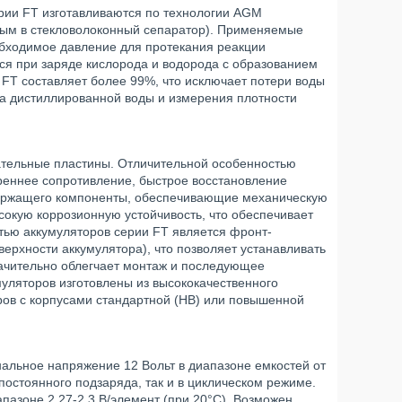
рии FT изготавливаются по технологии AGM
ным в стекловолоконный сепаратор). Применяемые
бходимое давление для протекания реакции
я при заряде кислорода и водорода с образованием
FT составляет более 99%, что исключает потери воды
ива дистиллированной воды и измерения плотности
ательные пластины. Отличительной особенностью
треннее сопротивление, быстрое восстановление
одержащего компоненты, обеспечивающие механическую
сокую коррозионную устойчивость, что обеспечивает
тью аккумуляторов серии FT является фронт-
рхности аккумулятора), что позволяет устанавливать
значительно облегчает монтаж и последующее
уляторов изготовлены из высококачественного
ров с корпусами стандартной (НВ) или повышенной
альное напряжение 12 Вольт в диапазоне емкостей от
постоянного подзаряда, так и в циклическом режиме.
азоне 2,27-2,3 В/элемент (при 20°С). Возможен