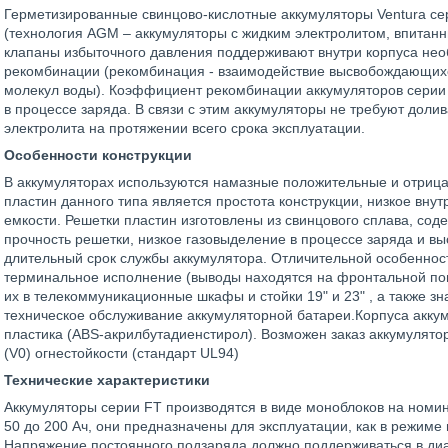
Герметизированные свинцово-кислотные аккумуляторы Ventura се
(технология AGM – аккумуляторы с жидким электролитом, впитан
клапаны избыточного давления поддерживают внутри корпуса нео
рекомбинации (рекомбинация - взаимодействие высвобождающихс
молекул воды). Коэффициент рекомбинации аккумуляторов серии 
в процессе заряда. В связи с этим аккумуляторы не требуют дол
электролита на протяжении всего срока эксплуатации.
Особенности конструкции
В аккумуляторах используются намазные положительные и отриц
пластин данного типа является простота конструкции, низкое вну
емкости. Решетки пластин изготовлены из свинцового сплава, с
прочность решетки, низкое газовыделение в процессе заряда и вы
длительный срок службы аккумулятора. Отличительной особеннос
терминальное исполнение (выводы находятся на фронтальной пове
их в телекоммуникационные шкафы и стойки 19ʺ и 23ʺ , а также 
техническое обслуживание аккумуляторной батареи.Корпуса аккум
пластика (ABS-акрилбутадиенстирол). Возможен заказ аккумулято
(V0) огнестойкости (стандарт UL94)
Технические характеристики
Аккумуляторы серии FT производятся в виде моноблоков на номин
50 до 200 Ач, они предназначены для эксплуатации, как в режиме 
Напряжение постоянного подзаряда должно поддерживаться в диап